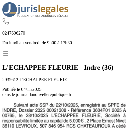
02
47
60
62
70
Du lundi au vendredi de 9h00 à 17h30
L'ECHAPPEE FLEURIE
-
Indre
(
36
)
2935612 L'ECHAPPEE FLEURIE
Publiée le
04/11/2025
dans le journal
lanouvellerepublique.fr