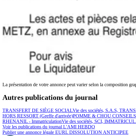
La présentation de votre annonce peut varier selon la composition gra
Autres publications du journal
TRANSFERT DE SIÈGE SOCIAL
Vie des sociétés, S.A.S, T
HORS RESSORT (Greffe d'arrivée)
POMME & CHOU CONSEILS 
RHENANIL - Immatriculation
Vie des sociétés, SCI, IMMATRICULA
Voir les publications du journal
L'AMI HEBDO
Publier une annonce légale
EURL DISSOLUTION ANTICIPEE