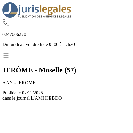
02
47
60
62
70
Du lundi au vendredi de 9h00 à 17h30
JERÔME
-
Moselle
(
57
)
AAN - JEROME
Publiée le
02/11/2025
dans le journal
L'AMI HEBDO