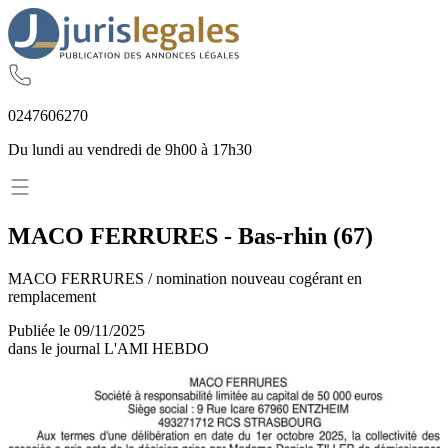
02
47
60
62
70
Du lundi au vendredi de 9h00 à 17h30
MACO FERRURES
-
Bas-rhin
(
67
)
MACO FERRURES / nomination nouveau cogérant en
remplacement
Publiée le
09/11/2025
dans le journal
L'AMI HEBDO