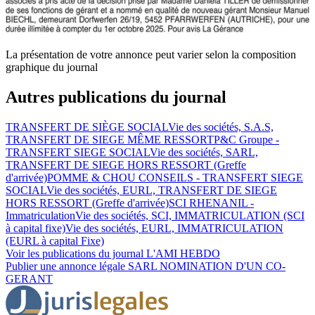
La présentation de votre annonce peut varier selon la composition
graphique du journal
Autres publications du journal
TRANSFERT DE SIÈGE SOCIAL
Vie des sociétés, S.A.S,
TRANSFERT DE SIEGE MÊME RESSORT
P&C Groupe -
TRANSFERT SIEGE SOCIAL
Vie des sociétés, SARL,
TRANSFERT DE SIEGE HORS RESSORT (Greffe
d'arrivée)
POMME & CHOU CONSEILS - TRANSFERT SIEGE
SOCIAL
Vie des sociétés, EURL, TRANSFERT DE SIEGE
HORS RESSORT (Greffe d'arrivée)
SCI RHENANIL -
Immatriculation
Vie des sociétés, SCI, IMMATRICULATION (SCI
à capital fixe)
Vie des sociétés, EURL, IMMATRICULATION
(EURL à capital Fixe)
Voir les publications du journal
L'AMI HEBDO
Publier une annonce légale
SARL NOMINATION D'UN CO-
GERANT