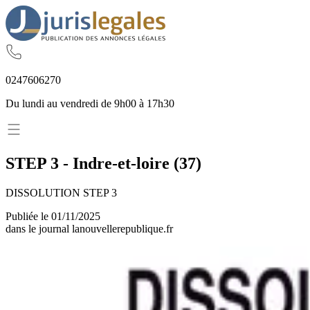
02
47
60
62
70
Du lundi au vendredi de 9h00 à 17h30
STEP 3
-
Indre-et-loire
(
37
)
DISSOLUTION STEP 3
Publiée le
01/11/2025
dans le journal
lanouvellerepublique.fr