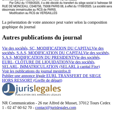
La présentation de votre annonce peut varier selon la composition
graphique du journal
Autres publications du journal
Vie des sociétés, SC, MODIFICATION DU CAPITAL
Vie des
sociétés, S.A.S, MODIFICATION DU CAPITAL
Vie des sociétés,
S.A.S, MODIFICATION DU PRESIDENT
Vie des sociétés,
EURL, CLÔTURE DE LIQUIDATION
Vie des sociétés,
SELARL, IMMATRICULATION (SELARL à capital Fixe)
Voir les publications du journal
mesinfos.fr
Publier une annonce légale
EURL TRANSFERT DE SIEGE
HORS RESSORT (Greffe de départ)
NR Communication - 26 rue Alfred de Musset, 37012 Tours Cedex
1 - 02 47 60 62 70 -
contact@jurislegales.com