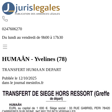
02
47
60
62
70
Du lundi au vendredi de 9h00 à 17h30
HUMAÂN
-
Yvelines
(
78
)
TRANSFERT HUMAAN DEPART
Publiée le
12/10/2025
dans le journal
mesinfos.fr