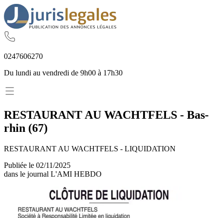
02
47
60
62
70
Du lundi au vendredi de 9h00 à 17h30
RESTAURANT AU WACHTFELS
-
Bas-
rhin
(
67
)
RESTAURANT AU WACHTFELS - LIQUIDATION
Publiée le
02/11/2025
dans le journal
L'AMI HEBDO