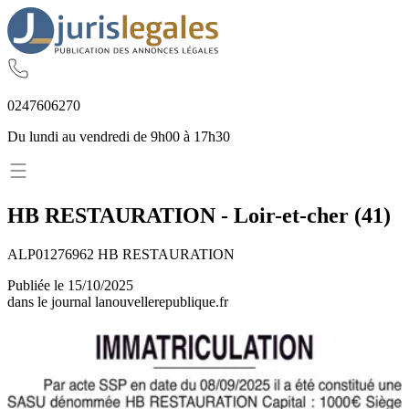
02
47
60
62
70
Du lundi au vendredi de 9h00 à 17h30
HB RESTAURATION
-
Loir-et-cher
(
41
)
ALP01276962 HB RESTAURATION
Publiée le
15/10/2025
dans le journal
lanouvellerepublique.fr