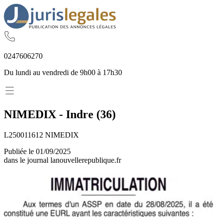
02
47
60
62
70
Du lundi au vendredi de 9h00 à 17h30
NIMEDIX
-
Indre
(
36
)
L250011612 NIMEDIX
Publiée le
01/09/2025
dans le journal
lanouvellerepublique.fr