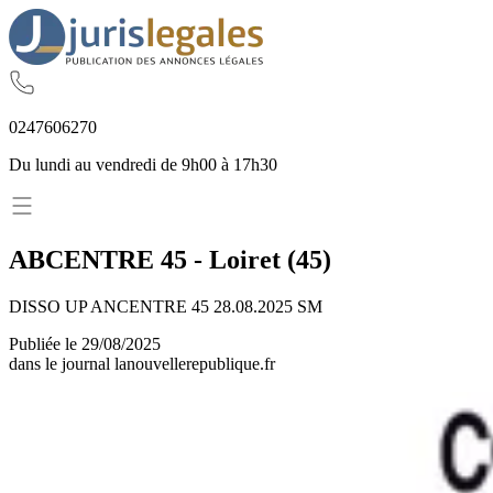
02
47
60
62
70
Du lundi au vendredi de 9h00 à 17h30
ABCENTRE 45
-
Loiret
(
45
)
DISSO UP ANCENTRE 45 28.08.2025 SM
Publiée le
29/08/2025
dans le journal
lanouvellerepublique.fr