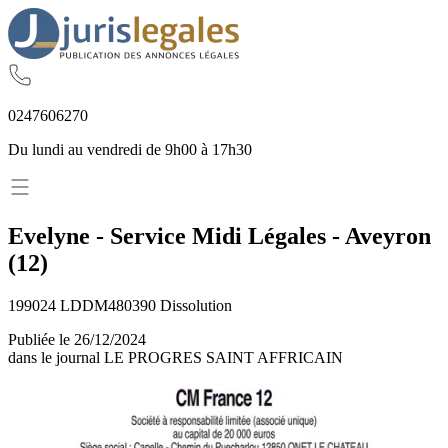
02
47
60
62
70
Du lundi au vendredi de 9h00 à 17h30
Evelyne - Service Midi Légales
-
Aveyron
(
12
)
199024 LDDM480390 Dissolution
Publiée le
26/12/2024
dans le journal
LE PROGRES SAINT AFFRICAIN