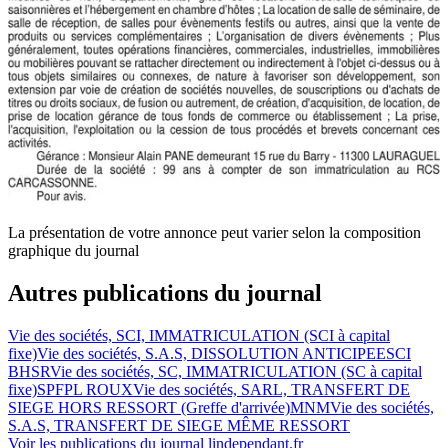
La présentation de votre annonce peut varier selon la composition
graphique du journal
Autres publications du journal
Vie des sociétés, SCI, IMMATRICULATION (SCI à capital
fixe)
Vie des sociétés, S.A.S, DISSOLUTION ANTICIPEE
SCI
BHSR
Vie des sociétés, SC, IMMATRICULATION (SC à capital
fixe)
SPFPL ROUX
Vie des sociétés, SARL, TRANSFERT DE
SIEGE HORS RESSORT (Greffe d'arrivée)
MNM
Vie des sociétés,
S.A.S, TRANSFERT DE SIEGE MÊME RESSORT
Voir les publications du journal
lindependant.fr