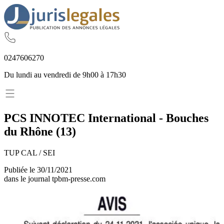
02
47
60
62
70
Du lundi au vendredi de 9h00 à 17h30
PCS INNOTEC International
-
Bouches
du Rhône
(
13
)
TUP CAL / SEI
Publiée le
30/11/2021
dans le journal
tpbm-presse.com