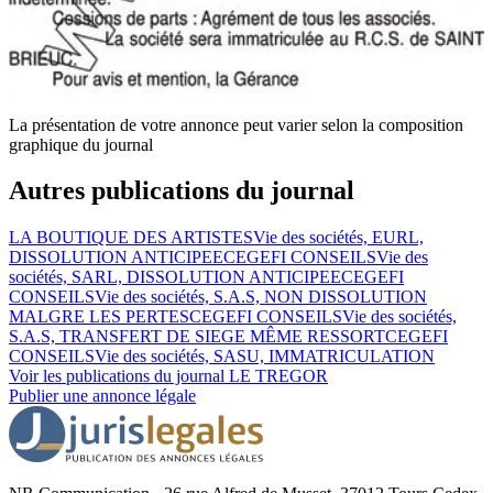
La présentation de votre annonce peut varier selon la composition
graphique du journal
Autres publications du journal
LA BOUTIQUE DES ARTISTES
Vie des sociétés, EURL,
DISSOLUTION ANTICIPEE
CEGEFI CONSEILS
Vie des
sociétés, SARL, DISSOLUTION ANTICIPEE
CEGEFI
CONSEILS
Vie des sociétés, S.A.S, NON DISSOLUTION
MALGRE LES PERTES
CEGEFI CONSEILS
Vie des sociétés,
S.A.S, TRANSFERT DE SIEGE MÊME RESSORT
CEGEFI
CONSEILS
Vie des sociétés, SASU, IMMATRICULATION
Voir les publications du journal
LE TREGOR
Publier une annonce légale